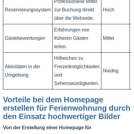
Professionelle Mittel
O
Reservierungssystem
zur Buchung direkt
Hoch
B
über die Webseite.
Erfahrungen von
T
Gästebewertungen
früheren Gästen
Mittel
B
teilen.
Hilfreiches zu
Aktivitäten in der
Freizeitmöglichkeiten
W
Niedrig
Umgebung
und
R
Sehenswürdigkeiten.
Vorteile bei dem Homepage
erstellen für Ferienwohnung durch
den Einsatz hochwertiger Bilder
Von der Erstellung einer Homepage für